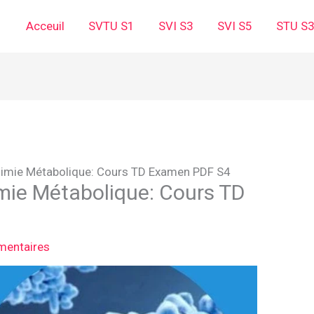
Acceuil
SVTU S1
SVI S3
SVI S5
STU S
himie Métabolique: Cours TD Examen PDF S4
mie Métabolique: Cours TD
mentaires