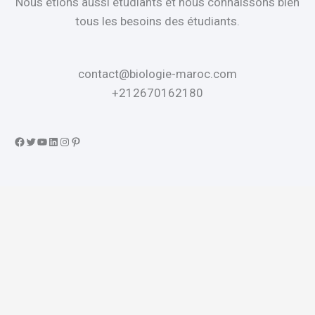
Nous étions aussi étudiants et nous connaissons bien
tous les besoins des étudiants.
contact@biologie-maroc.com
+212670162180
Facebook
Twitter
YouTube
LinkedIn
Instagram
Pinterest