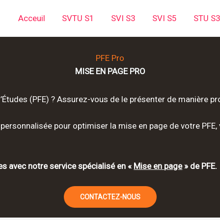
Acceuil
SVTU S1
SVI S3
SVI S5
STU S
PFE Pro
MISE EN PAGE PRO
n d’Études (PFE) ? Assurez-vous de le présenter de manière pr
personnalisée pour optimiser la mise en page de votre PFE,
 avec notre service spécialisé en «
Mise en page
» de PFE.
CONTACTEZ-NOUS