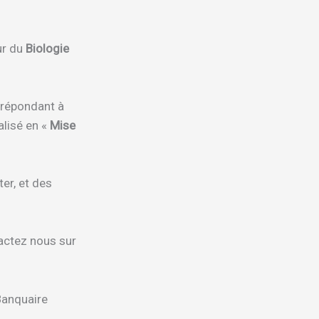
ur du
Biologie
 répondant à
alisé en «
Mise
er, et des
actez nous sur
Banquaire