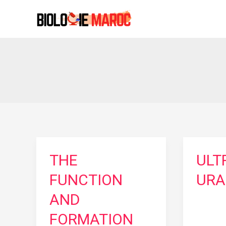
Aller
au
contenu
THE
ULT
FUNCTION
URA
AND
FORMATION