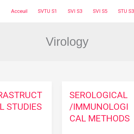
Acceuil
SVTU S1
SVI S3
SVI S5
STU S
Virology
RASTRUCT
SEROLOGICAL
L STUDIES
/IMMUNOLOGI
CAL METHODS