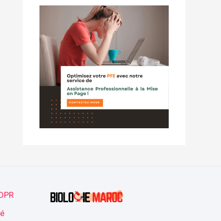
GDPR
té