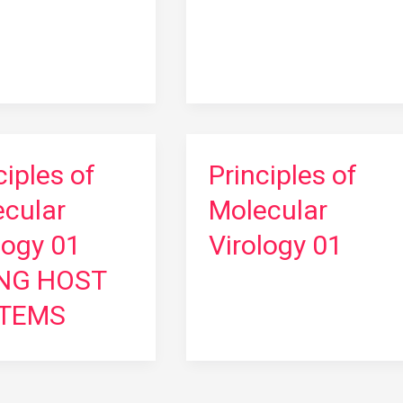
ciples of
Principles of
cular
Molecular
logy 01
Virology 01
ING HOST
TEMS