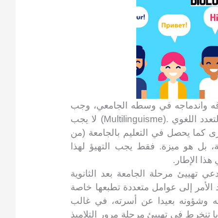
قه واندماجه في وسطه الجامعي، وجب
لا يجب
(Multilinguisme).
تعدد اللغوي
خرى كما يحصل في التعليم بالجامعة (من
قة، بل هو ميزة. فقط يجب التهيؤ
لهذا
 هذا الإطار
ي تهييئ مرحلة الجامعة بعد الثانوية
د الأمر إلى عوامل متعددة تطبعها خاصة
ته وشؤونه بعيدا عن أسرته، في غالب
يا تنخرط في تهييئ مرحلة مرور التلاميذ